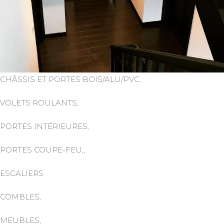
CHÂSSIS ET PORTES BOIS/ALU/PVC,
VOLETS ROULANTS,
PORTES INTÉRIEURES,
PORTES COUPE-FEU,,
ESCALIERS
COMBLES,
MEUBLES,