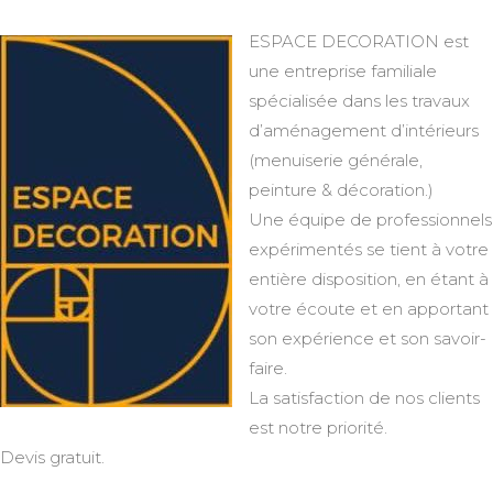
ESPACE DECORATION est
une entreprise familiale
spécialisée dans les travaux
d’aménagement d’intérieurs
(menuiserie générale,
peinture & décoration.)
Une équipe de professionnels
expérimentés se tient à votre
entière disposition, en étant à
votre écoute et en apportant
son expérience et son savoir-
faire.
La satisfaction de nos clients
est notre priorité.
Devis gratuit.