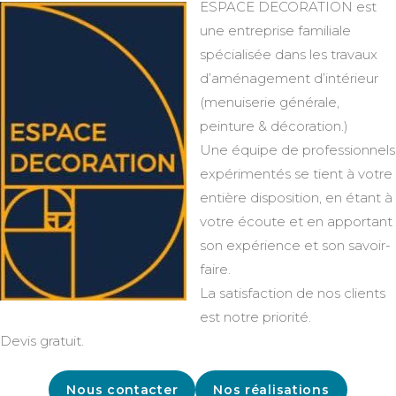
ESPACE DECORATION est
une entreprise familiale
spécialisée dans les travaux
d’aménagement d’intérieur
(menuiserie générale,
peinture & décoration.)
Une équipe de professionnels
expérimentés se tient à votre
entière disposition, en étant à
votre écoute et en apportant
son expérience et son savoir-
faire.
La satisfaction de nos clients
est notre priorité.
Devis gratuit.
Nous contacter
Nos réalisations