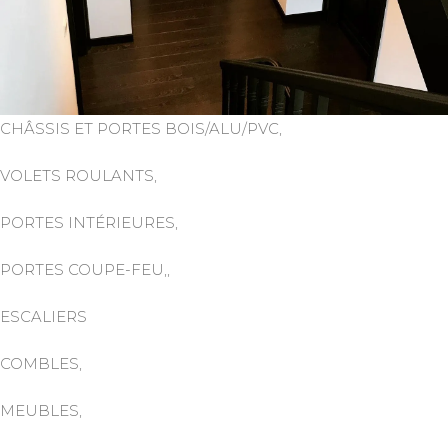
CHÂSSIS ET PORTES BOIS/ALU/PVC,
VOLETS ROULANTS,
PORTES INTÉRIEURES,
PORTES COUPE-FEU,,
ESCALIERS
COMBLES,
MEUBLES,