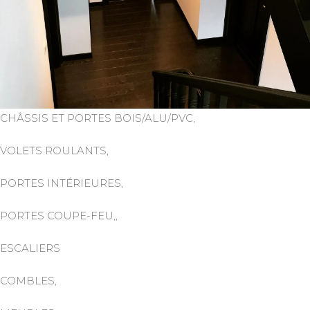
CHÂSSIS ET PORTES BOIS/ALU/PVC,
VOLETS ROULANTS,
PORTES INTÉRIEURES,
PORTES COUPE-FEU,,
ESCALIERS
COMBLES,