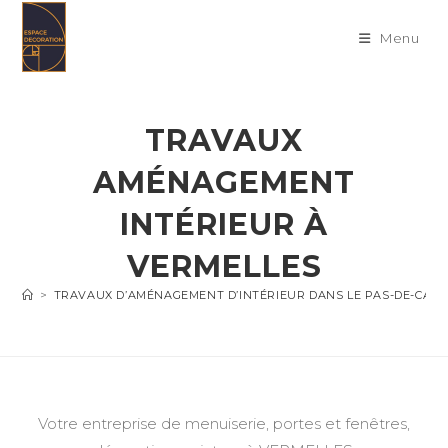
Skip
to
Menu
content
TRAVAUX
AMÉNAGEMENT
INTÉRIEUR À
VERMELLES
>
TRAVAUX D’AMÉNAGEMENT D’INTÉRIEUR DANS LE PAS-DE-CALA
Votre entreprise de menuiserie, portes et fenêtres,