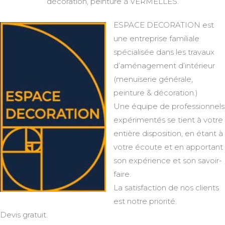
décoration, peinture à VERMELLES.
ESPACE DECORATION est
une entreprise familiale
spécialisée dans les travaux
d’aménagement d’intérieur
(menuiserie générale,
peinture & décoration.)
Une équipe de professionnels
expérimentés se tient à votre
entière disposition, en étant à
votre écoute et en apportant
son expérience et son savoir-
faire.
La satisfaction de nos clients
est notre priorité.
Devis gratuit.