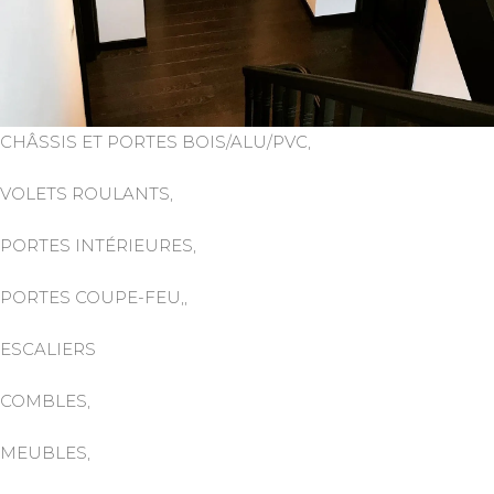
CHÂSSIS ET PORTES BOIS/ALU/PVC,
VOLETS ROULANTS,
PORTES INTÉRIEURES,
PORTES COUPE-FEU,,
ESCALIERS
COMBLES,
MEUBLES,