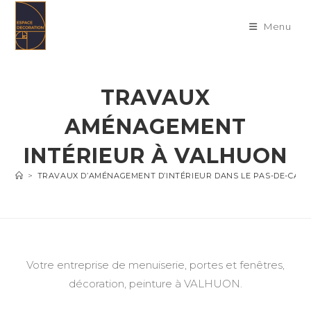
Skip
to
Menu
content
TRAVAUX
AMÉNAGEMENT
INTÉRIEUR À VALHUON
>
TRAVAUX D’AMÉNAGEMENT D’INTÉRIEUR DANS LE PAS-DE-CALA
Votre entreprise de menuiserie, portes et fenêtres,
décoration, peinture à VALHUON.