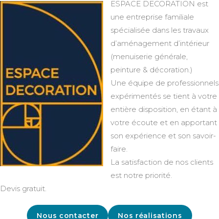
ESPACE DECORATION est
une entreprise familiale
spécialisée dans les travaux
d’aménagement d’intérieur
(menuiserie générale,
peinture & décoration.)
Une équipe de professionnels
expérimentés se tient à votre
entière disposition, en étant à
votre écoute et en apportant
son expérience et son savoir-
faire.
La satisfaction de nos clients
est notre priorité.
Devis gratuit.
Nous contacter
Nos réalisations