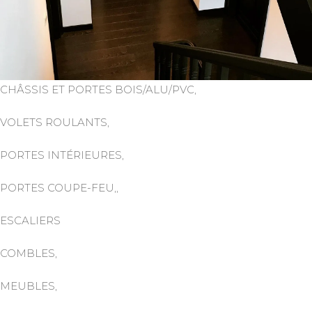
CHÂSSIS ET PORTES BOIS/ALU/PVC,
VOLETS ROULANTS,
PORTES INTÉRIEURES,
PORTES COUPE-FEU,,
ESCALIERS
COMBLES,
MEUBLES,