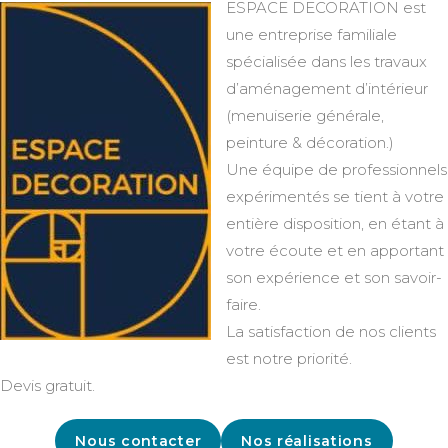
ESPACE DECORATION est
une entreprise familiale
spécialisée dans les travaux
d’aménagement d’intérieur
(menuiserie générale,
peinture & décoration.)
Une équipe de professionnels
expérimentés se tient à votre
entière disposition, en étant à
votre écoute et en apportant
son expérience et son savoir-
faire.
La satisfaction de nos clients
est notre priorité.
Devis gratuit.
Nous contacter
Nos réalisations