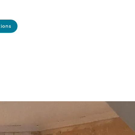
tions