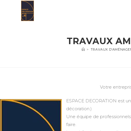
Skip
to
content
TRAVAUX AM
>
TRAVAUX D’AMÉNAGEM
Votre entrepri
ESPACE DECORATION est une en
décoration.)
Une équipe de professionnels 
faire.