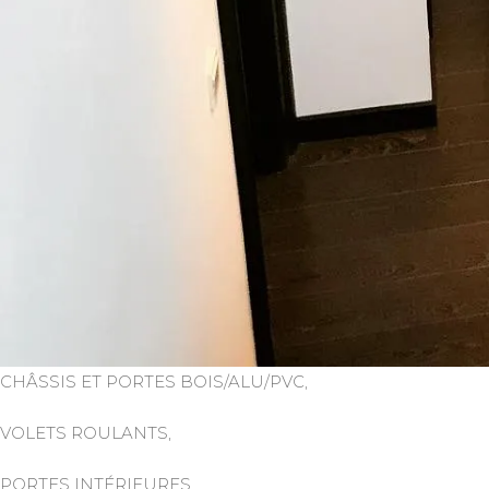
CHÂSSIS ET PORTES BOIS/ALU/PVC,
VOLETS ROULANTS,
PORTES INTÉRIEURES,