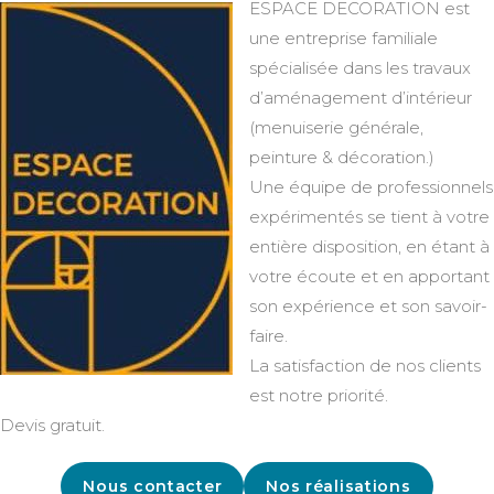
ESPACE DECORATION est
une entreprise familiale
spécialisée dans les travaux
d’aménagement d’intérieur
(menuiserie générale,
peinture & décoration.)
Une équipe de professionnels
expérimentés se tient à votre
entière disposition, en étant à
votre écoute et en apportant
son expérience et son savoir-
faire.
La satisfaction de nos clients
est notre priorité.
Devis gratuit.
Nous contacter
Nos réalisations