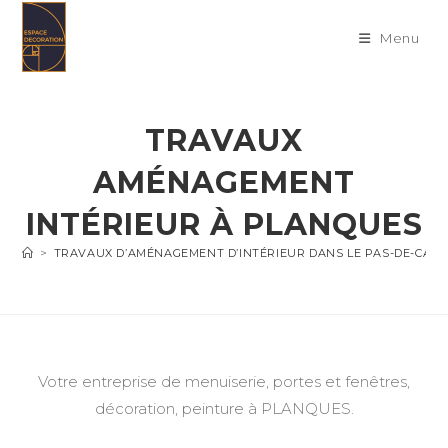
Skip
to
Menu
content
TRAVAUX
AMÉNAGEMENT
INTÉRIEUR À PLANQUES
>
TRAVAUX D’AMÉNAGEMENT D’INTÉRIEUR DANS LE PAS-DE-CALA
Votre entreprise de menuiserie, portes et fenêtres,
décoration, peinture à PLANQUES.