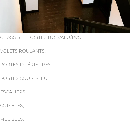
CHÂSSIS ET PORTES BOIS/ALU/PVC,
VOLETS ROULANTS,
PORTES INTÉRIEURES,
PORTES COUPE-FEU,,
ESCALIERS
COMBLES,
MEUBLES,