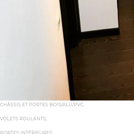
CHÂSSIS ET PORTES BOIS/ALU/PVC,
VOLETS ROULANTS,
PORTES INTÉRIEURES,