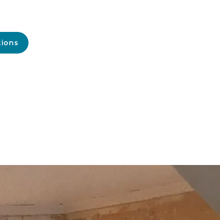
tions