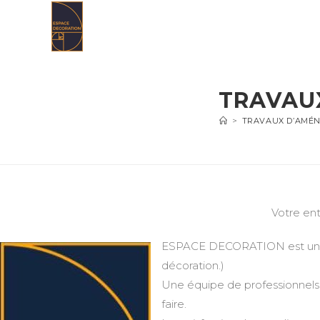
Skip
to
content
TRAVAU
>
TRAVAUX D’AMÉN
Votre ent
ESPACE DECORATION est une en
décoration.)
Une équipe de professionnels 
faire.