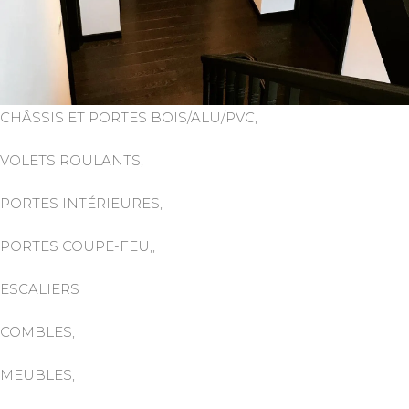
CHÂSSIS ET PORTES BOIS/ALU/PVC,
VOLETS ROULANTS,
PORTES INTÉRIEURES,
PORTES COUPE-FEU,,
ESCALIERS
COMBLES,
MEUBLES,