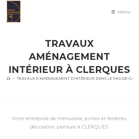
Skip
to
Menu
content
TRAVAUX
AMÉNAGEMENT
INTÉRIEUR À CLERQUES
>
TRAVAUX D’AMÉNAGEMENT D’INTÉRIEUR DANS LE PAS-DE-CALA
Votre entreprise de menuiserie, portes et fenêtres,
décoration, peinture à CLERQUES.