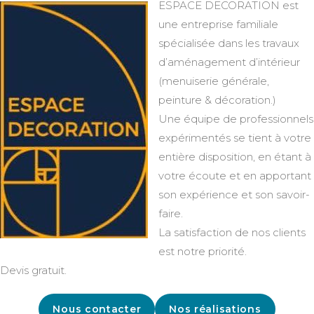
ESPACE DECORATION est
une entreprise familiale
spécialisée dans les travaux
d’aménagement d’intérieur
(menuiserie générale,
peinture & décoration.)
Une équipe de professionnels
expérimentés se tient à votre
entière disposition, en étant à
votre écoute et en apportant
son expérience et son savoir-
faire.
La satisfaction de nos clients
est notre priorité.
Devis gratuit.
Nous contacter
Nos réalisations