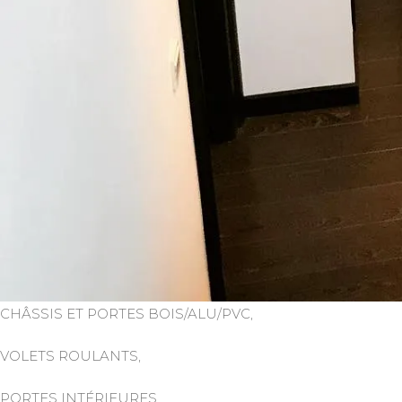
CHÂSSIS ET PORTES BOIS/ALU/PVC,
VOLETS ROULANTS,
PORTES INTÉRIEURES,