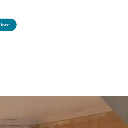
tions