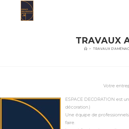
Skip
to
content
TRAVAUX 
>
TRAVAUX D’AMÉNAGE
Votre entre
ESPACE DECORATION est une en
décoration.)
Une équipe de professionnels 
faire.