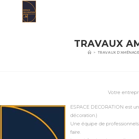
Skip
to
content
TRAVAUX A
>
TRAVAUX D’AMÉNAGEM
Votre entrepr
ESPACE DECORATION est une en
décoration.)
Une équipe de professionnels 
faire.