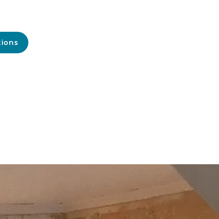
tions