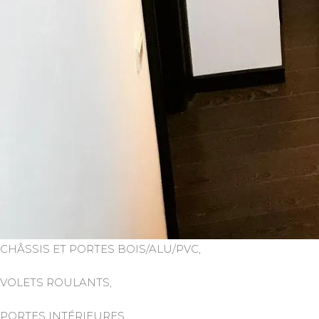
CHÂSSIS ET PORTES BOIS/ALU/PVC,
VOLETS ROULANTS,
PORTES INTÉRIEURES,