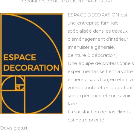
décoration, peinture à LIGNY HAUCOURT.
ESPACE DECORATION est
une entreprise familiale
spécialisée dans les travaux
d’aménagement d’intérieur
(menuiserie générale,
peinture & décoration.)
Une équipe de professionnels
expérimentés se tient à votre
entière disposition, en étant à
votre écoute et en apportant
son expérience et son savoir-
faire.
La satisfaction de nos clients
est notre priorité.
Devis gratuit.