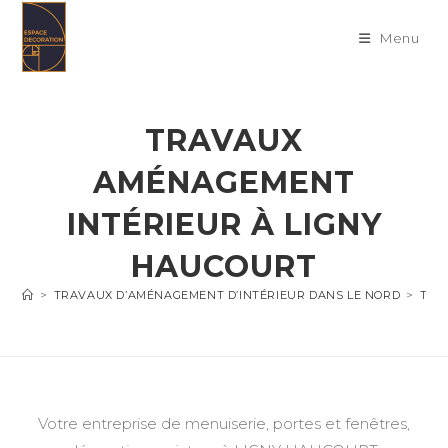
Skip
to
Menu
content
TRAVAUX
AMÉNAGEMENT
INTÉRIEUR À LIGNY
HAUCOURT
>
TRAVAUX D’AMÉNAGEMENT D’INTÉRIEUR DANS LE NORD
>
TRA
Votre entreprise de menuiserie, portes et fenêtres,