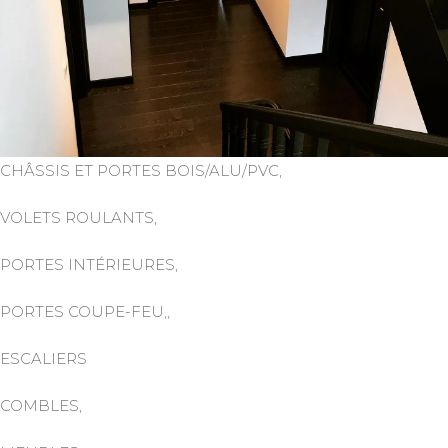
CHÂSSIS ET PORTES BOIS/ALU/PVC,
VOLETS ROULANTS,
PORTES INTÉRIEURES,
PORTES COUPE-FEU,,
ESCALIERS
COMBLES,