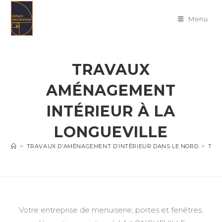
Skip
to
Menu
content
TRAVAUX
AMÉNAGEMENT
INTÉRIEUR À LA
LONGUEVILLE
>
TRAVAUX D’AMÉNAGEMENT D’INTÉRIEUR DANS LE NORD
>
TRA
Votre entreprise de menuiserie, portes et fenêtres,