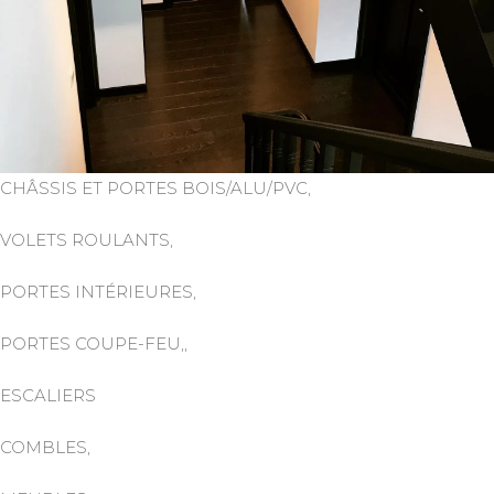
CHÂSSIS ET PORTES BOIS/ALU/PVC,
VOLETS ROULANTS,
PORTES INTÉRIEURES,
PORTES COUPE-FEU,,
ESCALIERS
COMBLES,