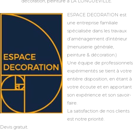
décoration, peinture à LA LONGUEVILLE.
ESPACE DECORATION est
une entreprise familiale
spécialisée dans les travaux
d’aménagement d’intérieur
(menuiserie générale,
peinture & décoration.)
Une équipe de professionnels
expérimentés se tient à votre
entière disposition, en étant à
votre écoute et en apportant
son expérience et son savoir-
faire.
La satisfaction de nos clients
est notre priorité.
Devis gratuit.