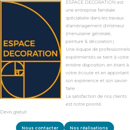
ESPACE DECORATION est
une entreprise familiale
spécialisée dans les travaux
d’aménagement d’intérieur
(menuiserie générale,
peinture & décoration.)
Une équipe de professionnels
expérimentés se tient à votre
entière disposition, en étant à
votre écoute et en apportant
son expérience et son savoir-
faire.
La satisfaction de nos clients
est notre priorité.
Devis gratuit.
Nous contacter
Nos réalisations