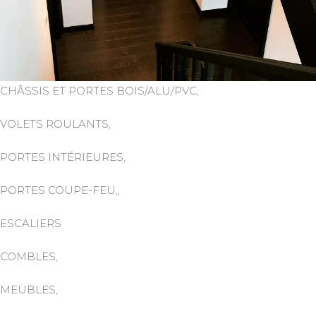
CHÂSSIS ET PORTES BOIS/ALU/PVC,
VOLETS ROULANTS,
PORTES INTÉRIEURES,
PORTES COUPE-FEU,,
ESCALIERS
COMBLES,
MEUBLES,