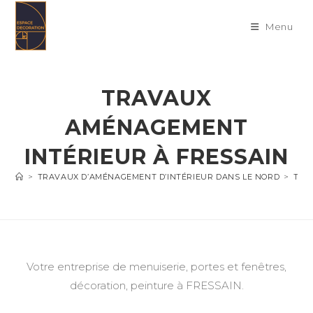
Skip
to
Menu
content
TRAVAUX
AMÉNAGEMENT
INTÉRIEUR À FRESSAIN
>
TRAVAUX D’AMÉNAGEMENT D’INTÉRIEUR DANS LE NORD
>
TRA
Votre entreprise de menuiserie, portes et fenêtres,
décoration, peinture à FRESSAIN.