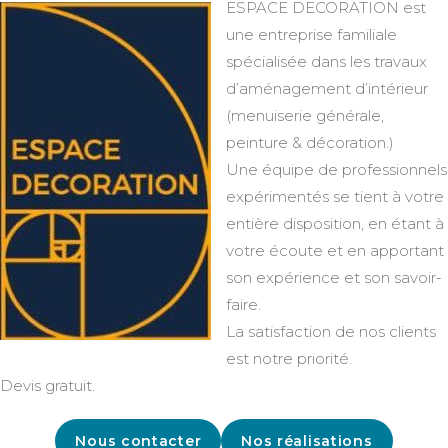
ESPACE DECORATION est
une entreprise familiale
spécialisée dans les travaux
d’aménagement d’intérieur
(menuiserie générale,
peinture & décoration.)
Une équipe de professionnels
expérimentés se tient à votre
entière disposition, en étant à
votre écoute et en apportant
son expérience et son savoir-
faire.
La satisfaction de nos clients
est notre priorité.
Devis gratuit.
Nous contacter
Nos réalisations