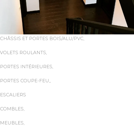
CHÂSSIS ET PORTES BOIS/ALU/PVC,
VOLETS ROULANTS,
PORTES INTÉRIEURES,
PORTES COUPE-FEU,,
ESCALIERS
COMBLES,
MEUBLES,