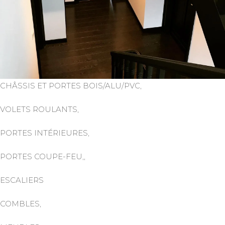
CHÂSSIS ET PORTES BOIS/ALU/PVC,
VOLETS ROULANTS,
PORTES INTÉRIEURES,
PORTES COUPE-FEU,,
ESCALIERS
COMBLES,