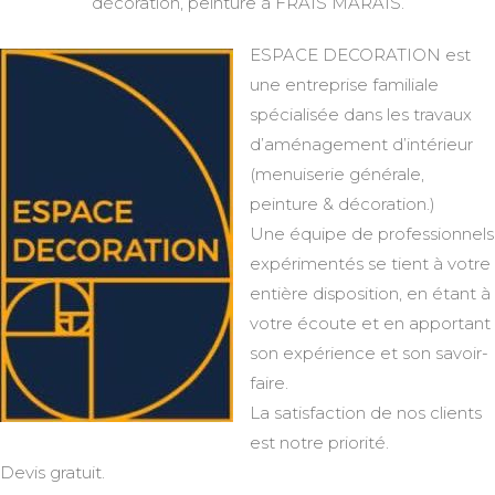
décoration, peinture à FRAIS MARAIS.
ESPACE DECORATION est
une entreprise familiale
spécialisée dans les travaux
d’aménagement d’intérieur
(menuiserie générale,
peinture & décoration.)
Une équipe de professionnels
expérimentés se tient à votre
entière disposition, en étant à
votre écoute et en apportant
son expérience et son savoir-
faire.
La satisfaction de nos clients
est notre priorité.
Devis gratuit.