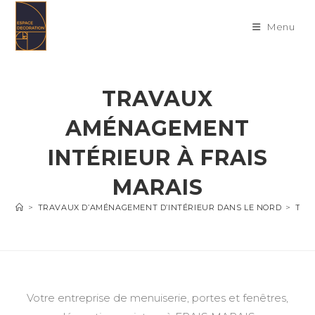
Skip
to
Menu
content
TRAVAUX
AMÉNAGEMENT
INTÉRIEUR À FRAIS
MARAIS
>
TRAVAUX D’AMÉNAGEMENT D’INTÉRIEUR DANS LE NORD
>
TRA
Votre entreprise de menuiserie, portes et fenêtres,