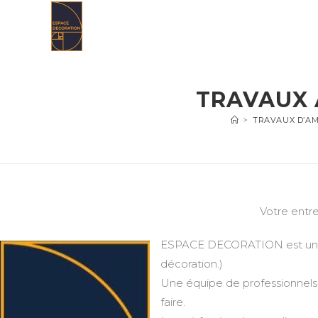
Skip
to
content
TRAVAUX 
>
TRAVAUX D’AM
Votre entr
ESPACE DECORATION est une en
décoration.)
Une équipe de professionnels 
faire.