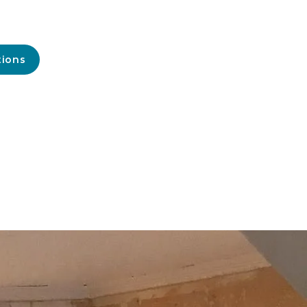
tions