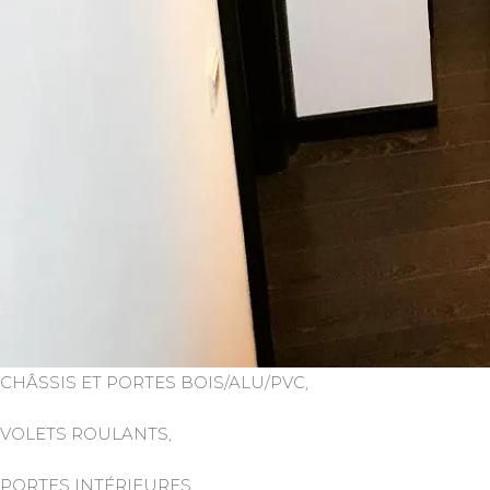
CHÂSSIS ET PORTES BOIS/ALU/PVC,
VOLETS ROULANTS,
PORTES INTÉRIEURES,