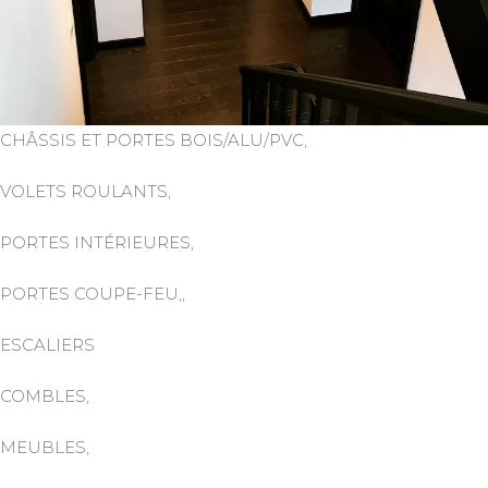
CHÂSSIS ET PORTES BOIS/ALU/PVC,
VOLETS ROULANTS,
PORTES INTÉRIEURES,
PORTES COUPE-FEU,,
ESCALIERS
COMBLES,
MEUBLES,