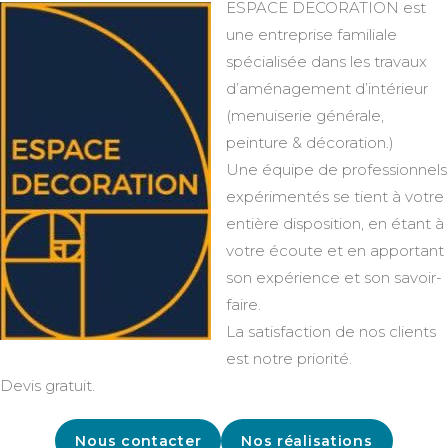
ESPACE DECORATION est
une entreprise familiale
spécialisée dans les travaux
d’aménagement d’intérieur
(menuiserie générale,
peinture & décoration.)
Une équipe de professionnels
expérimentés se tient à votre
entière disposition, en étant à
votre écoute et en apportant
son expérience et son savoir-
faire.
La satisfaction de nos clients
est notre priorité.
Devis gratuit.
Nous contacter
Nos réalisations