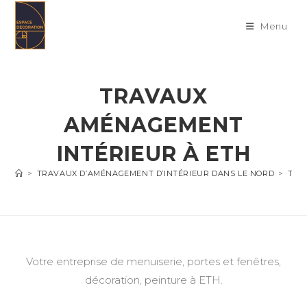
Skip
to
Menu
content
TRAVAUX
AMÉNAGEMENT
INTÉRIEUR À ETH
>
TRAVAUX D’AMÉNAGEMENT D’INTÉRIEUR DANS LE NORD
>
TRA
Votre entreprise de menuiserie, portes et fenêtres,
décoration, peinture à ETH.