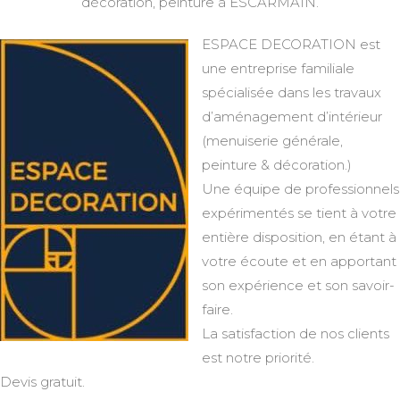
décoration, peinture à ESCARMAIN.
ESPACE DECORATION est
une entreprise familiale
spécialisée dans les travaux
d’aménagement d’intérieur
(menuiserie générale,
peinture & décoration.)
Une équipe de professionnels
expérimentés se tient à votre
entière disposition, en étant à
votre écoute et en apportant
son expérience et son savoir-
faire.
La satisfaction de nos clients
est notre priorité.
Devis gratuit.