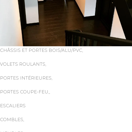
CHÂSSIS ET PORTES BOIS/ALU/PVC,
VOLETS ROULANTS,
PORTES INTÉRIEURES,
PORTES COUPE-FEU,,
ESCALIERS
COMBLES,