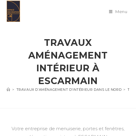
Skip
to
Menu
content
TRAVAUX
AMÉNAGEMENT
INTÉRIEUR À
ESCARMAIN
>
TRAVAUX D’AMÉNAGEMENT D’INTÉRIEUR DANS LE NORD
>
TRA
Votre entreprise de menuiserie, portes et fenêtres,