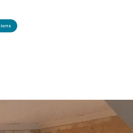
tions