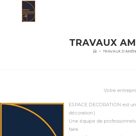
Skip
to
content
TRAVAUX AM
>
TRAVAUX D’AMÉN
Votre entrepr
ESPACE DECORATION est une en
décoration.)
Une équipe de professionnels 
faire.