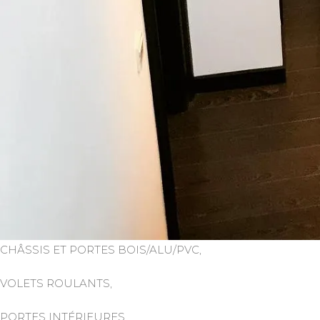
CHÂSSIS ET PORTES BOIS/ALU/PVC,
VOLETS ROULANTS,
PORTES INTÉRIEURES,