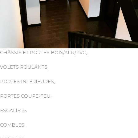
CHÂSSIS ET PORTES BOIS/ALU/PVC,
VOLETS ROULANTS,
PORTES INTÉRIEURES,
PORTES COUPE-FEU,,
ESCALIERS
COMBLES,