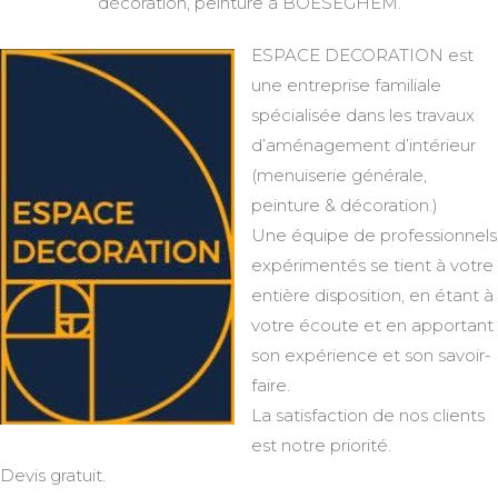
décoration, peinture à BOESEGHEM.
ESPACE DECORATION est
une entreprise familiale
spécialisée dans les travaux
d’aménagement d’intérieur
(menuiserie générale,
peinture & décoration.)
Une équipe de professionnels
expérimentés se tient à votre
entière disposition, en étant à
votre écoute et en apportant
son expérience et son savoir-
faire.
La satisfaction de nos clients
est notre priorité.
Devis gratuit.