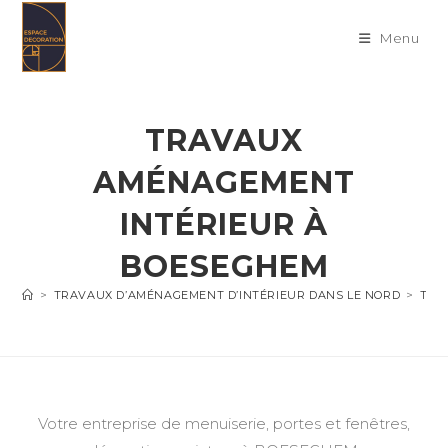
Skip
to
Menu
content
TRAVAUX
AMÉNAGEMENT
INTÉRIEUR À
BOESEGHEM
>
TRAVAUX D’AMÉNAGEMENT D’INTÉRIEUR DANS LE NORD
>
TRA
Votre entreprise de menuiserie, portes et fenêtres,