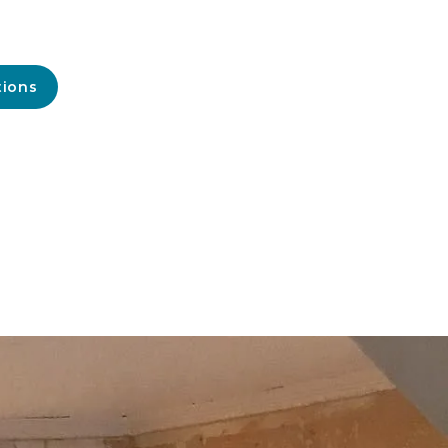
tions