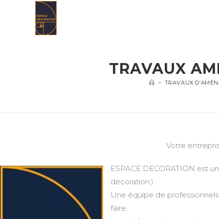
Skip
to
content
TRAVAUX AM
>
TRAVAUX D’AMÉN
Votre entrepri
ESPACE DECORATION est une en
décoration.)
Une équipe de professionnels 
faire.