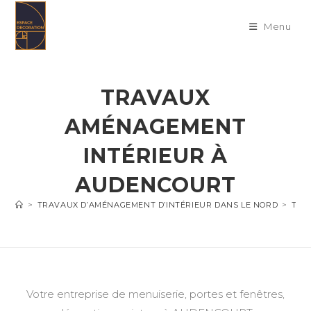
Skip
to
Menu
content
TRAVAUX
AMÉNAGEMENT
INTÉRIEUR À
AUDENCOURT
>
TRAVAUX D’AMÉNAGEMENT D’INTÉRIEUR DANS LE NORD
>
TRA
Votre entreprise de menuiserie, portes et fenêtres,