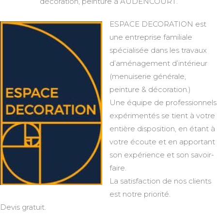
décoration, peinture à AUDENCOURT.
ESPACE DECORATION est
une entreprise familiale
spécialisée dans les travaux
d’aménagement d’intérieur
(menuiserie générale,
peinture & décoration.)
Une équipe de professionnels
expérimentés se tient à votre
entière disposition, en étant à
votre écoute et en apportant
son expérience et son savoir-
faire.
La satisfaction de nos clients
est notre priorité.
Devis gratuit.