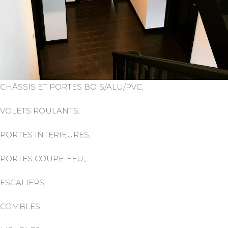
CHÂSSIS ET PORTES BOIS/ALU/PVC,
VOLETS ROULANTS,
PORTES INTÉRIEURES,
PORTES COUPE-FEU,,
ESCALIERS
COMBLES,