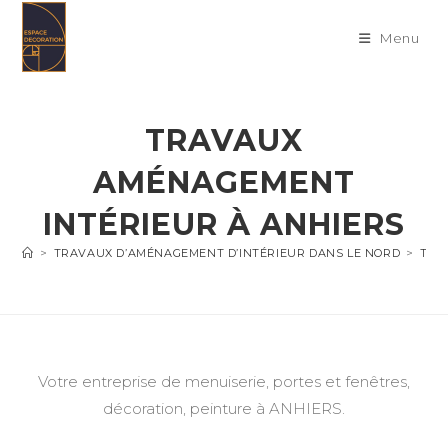
Skip
to
Menu
content
TRAVAUX
AMÉNAGEMENT
INTÉRIEUR À ANHIERS
>
TRAVAUX D’AMÉNAGEMENT D’INTÉRIEUR DANS LE NORD
>
TRA
Votre entreprise de menuiserie, portes et fenêtres,
décoration, peinture à ANHIERS.