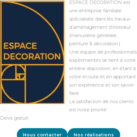
ESPACE DECORATION est
une entreprise familiale
spécialisée dans les travaux
d’aménagement d’intérieur
(menuiserie générale,
peinture & décoration.)
Une équipe de professionnels
expérimentés se tient à votre
entière disposition, en étant à
votre écoute et en apportant
son expérience et son savoir-
faire.
La satisfaction de nos clients
est notre priorité.
Devis gratuit.
Nous contacter
Nos réalisations