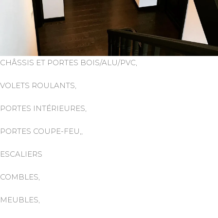
CHÂSSIS ET PORTES BOIS/ALU/PVC,
VOLETS ROULANTS,
PORTES INTÉRIEURES,
PORTES COUPE-FEU,,
ESCALIERS
COMBLES,
MEUBLES,