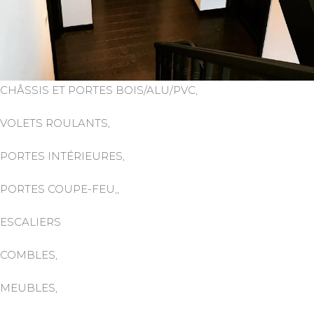
CHÂSSIS ET PORTES BOIS/ALU/PVC,
VOLETS ROULANTS,
PORTES INTÉRIEURES,
PORTES COUPE-FEU,,
ESCALIERS
COMBLES,
MEUBLES,