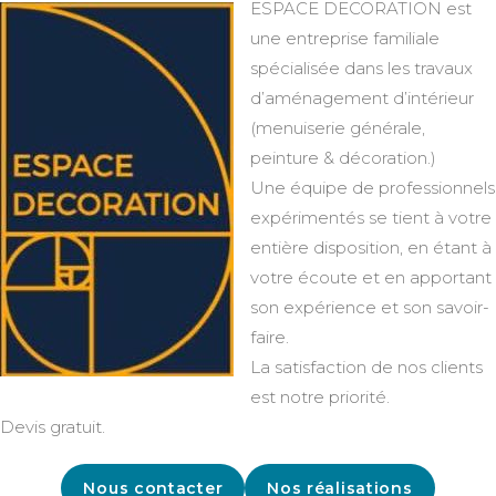
ESPACE DECORATION est
une entreprise familiale
spécialisée dans les travaux
d’aménagement d’intérieur
(menuiserie générale,
peinture & décoration.)
Une équipe de professionnels
expérimentés se tient à votre
entière disposition, en étant à
votre écoute et en apportant
son expérience et son savoir-
faire.
La satisfaction de nos clients
est notre priorité.
Devis gratuit.
Nous contacter
Nos réalisations