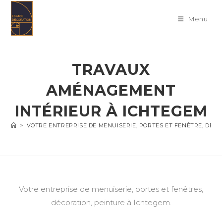
Skip
to
Menu
content
TRAVAUX
AMÉNAGEMENT
INTÉRIEUR À ICHTEGEM
>
VOTRE ENTREPRISE DE MENUISERIE, PORTES ET FENÊTRE, DÉC
Votre entreprise de menuiserie, portes et fenêtres,
décoration, peinture à Ichtegem.